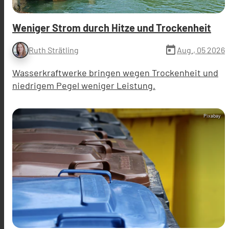
Weniger Strom durch Hitze und Trockenheit
today
Aug., 05 2026
Ruth Strätling
Wasserkraftwerke bringen wegen Trockenheit und
niedrigem Pegel weniger Leistung.
Pixabay