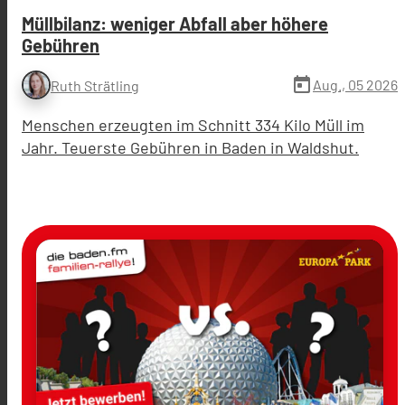
Müllbilanz: weniger Abfall aber höhere
Gebühren
today
Aug., 05 2026
Ruth Strätling
Menschen erzeugten im Schnitt 334 Kilo Müll im
Jahr. Teuerste Gebühren in Baden in Waldshut.