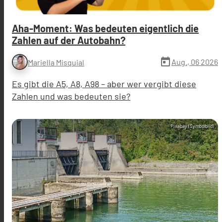
Aha-Moment: Was bedeuten eigentlich die
Zahlen auf der Autobahn?
today
Aug., 06 2026
Mariella Misquial
Es gibt die A5, A8, A98 – aber wer vergibt diese
Zahlen und was bedeuten sie?
Pixabay (Symbolbild)