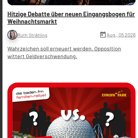
Hitzige Debatte über neuen Eingangsbogen für
Weihnachtsmarkt
today
Aug., 05 2026
Ruth Strätling
Wahrzeichen soll erneuert werden. Opposition
wittert Geldverschwendung.