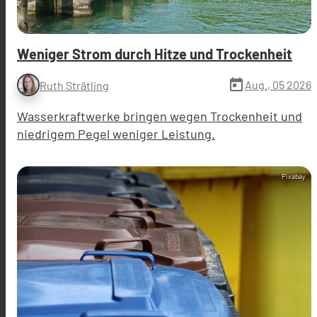
Weniger Strom durch Hitze und Trockenheit
today
Aug., 05 2026
Ruth Strätling
Wasserkraftwerke bringen wegen Trockenheit und
niedrigem Pegel weniger Leistung.
Pixabay