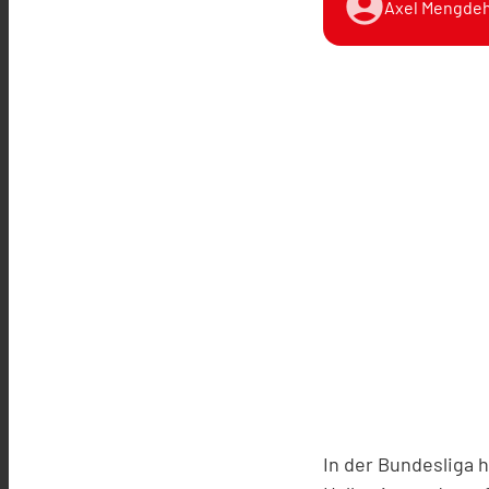
account_circle
Axel Mengdeh
In der Bundesliga 