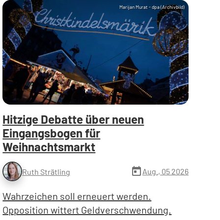
Marijan Murat - dpa (Archivbild)
Hitzige Debatte über neuen
Eingangsbogen für
Weihnachtsmarkt
today
Aug., 05 2026
Ruth Strätling
Wahrzeichen soll erneuert werden.
Opposition wittert Geldverschwendung.