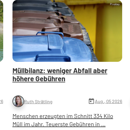
)
Pixabay
Müllbilanz: weniger Abfall aber
höhere Gebühren
today
26
Aug., 05 2026
Ruth Strätling
Menschen erzeugten im Schnitt 334 Kilo
Müll im Jahr. Teuerste Gebühren in …