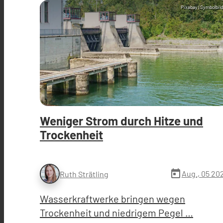
Pixabay (Symbolbild
Weniger Strom durch Hitze und
Trockenheit
today
Aug., 05 20
Ruth Strätling
Wasserkraftwerke bringen wegen
Trockenheit und niedrigem Pegel …