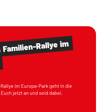
im
Familien-Rallye
m
Rallye im Europa-Park geht in die
Euch jetzt an und seid dabei.