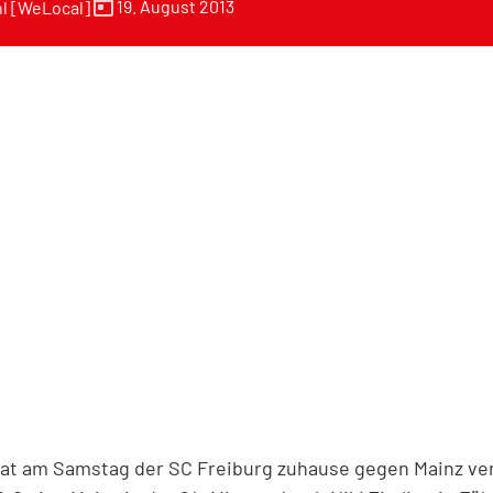
today
19. August 2013
l [WeLocal]
hat am Samstag der SC Freiburg zuhause gegen Mainz ve