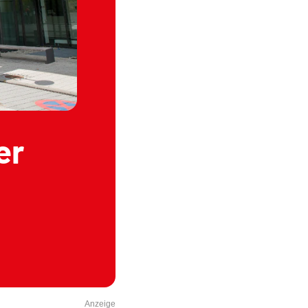
er
Anzeige