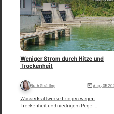
Pixabay (Symbolbild
Weniger Strom durch Hitze und
Trockenheit
today
Aug., 05 20
Ruth Strätling
Wasserkraftwerke bringen wegen
Trockenheit und niedrigem Pegel …