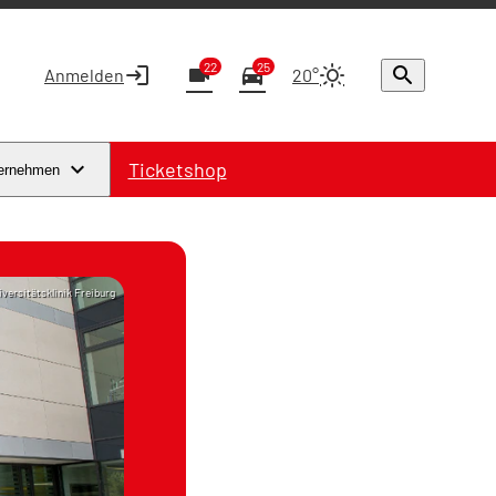
22
25
login
videocam
directions_car
search
Anmelden
20°
Ticketshop
ernehmen
iversitätsklinik Freiburg