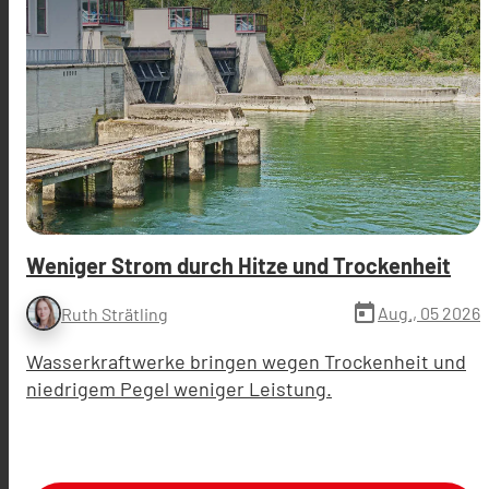
Weniger Strom durch Hitze und Trockenheit
today
Aug., 05 2026
Ruth Strätling
Wasserkraftwerke bringen wegen Trockenheit und
niedrigem Pegel weniger Leistung.