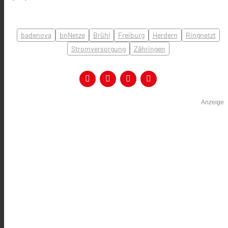
badenova
bnNetze
Brühl
Freiburg
Herdern
Ringnetzt
Stromversorgung
Zähringen
Anzeige