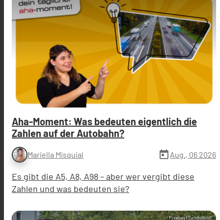
Aha-Moment: Was bedeuten eigentlich die
Zahlen auf der Autobahn?
today
Aug., 06 2026
Mariella Misquial
Es gibt die A5, A8, A98 – aber wer vergibt diese
Zahlen und was bedeuten sie?
Pixabay (Symbolbild)