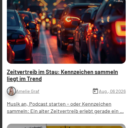
Pixabay
Zeitvertreib im Stau: Kennzeichen sammeln
liegt im Trend
today
Aug., 06 2026
Amelie Graf
Musik an, Podcast starten – oder Kennzeichen
sammeln: Ein alter Zeitvertreib erlebt gerade ein …