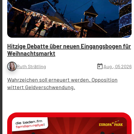
Hitzige Debatte über neuen Eingangsbogen für
Weihnachtsmarkt
today
Aug., 05 2026
Ruth Strätling
Wahrzeichen soll erneuert werden. Opposition
wittert Geldverschwendung.