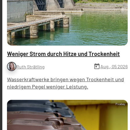
Weniger Strom durch Hitze und Trockenheit
today
Aug., 05 2026
Ruth Strätling
Wasserkraftwerke bringen wegen Trockenheit und
niedrigem Pegel weniger Leistung.
Pixabay