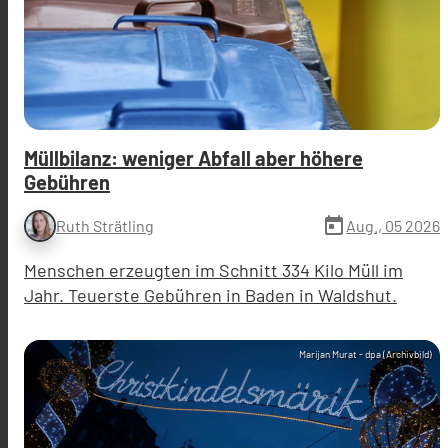
Müllbilanz: weniger Abfall aber höhere
Gebühren
today
Aug., 05 2026
Ruth Strätling
Menschen erzeugten im Schnitt 334 Kilo Müll im
Jahr. Teuerste Gebühren in Baden in Waldshut.
Marijan Murat - dpa (Archivbild)