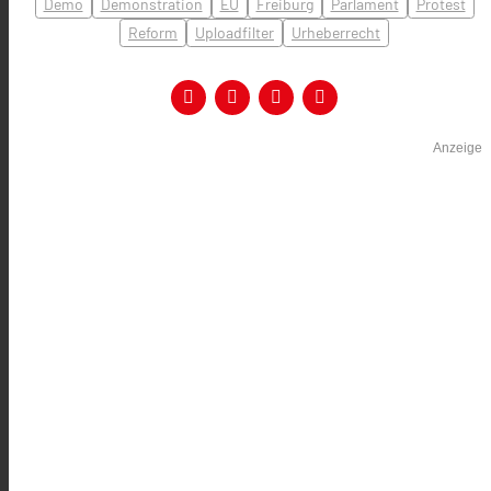
Demo
Demonstration
EU
Freiburg
Parlament
Protest
Reform
Uploadfilter
Urheberrecht
Anzeige