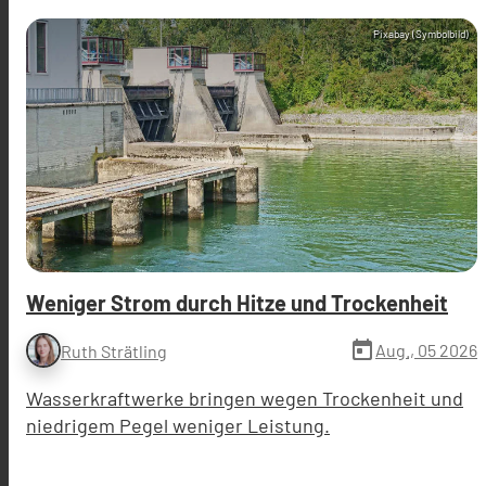
Pixabay (Symbolbild)
Weniger Strom durch Hitze und Trockenheit
today
Aug., 05 2026
Ruth Strätling
Wasserkraftwerke bringen wegen Trockenheit und
niedrigem Pegel weniger Leistung.