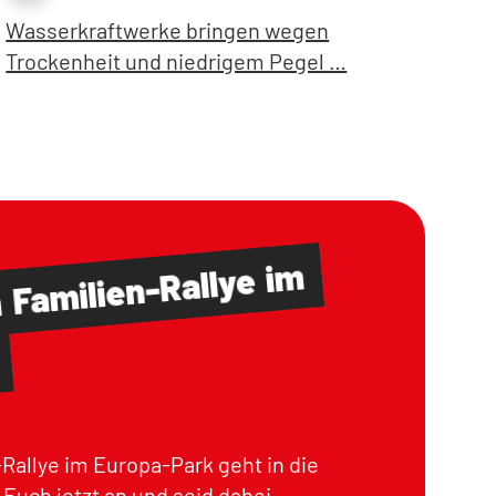
Wasserkraftwerke bringen wegen
Trockenheit und niedrigem Pegel …
im
Familien-Rallye
m
Rallye im Europa-Park geht in die
Euch jetzt an und seid dabei.