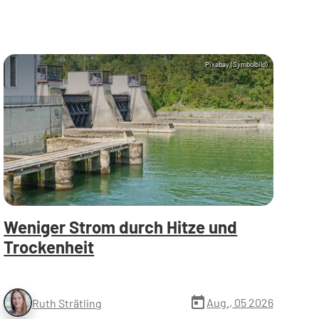
Pixabay (Symbolbild)
Weniger Strom durch Hitze und
Trockenheit
today
Aug., 05 2026
Ruth Strätling