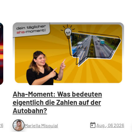
y
Aha-Moment: Was bedeuten
eigentlich die Zahlen auf der
Autobahn?
today
26
Aug., 06 2026
Mariella Misquial