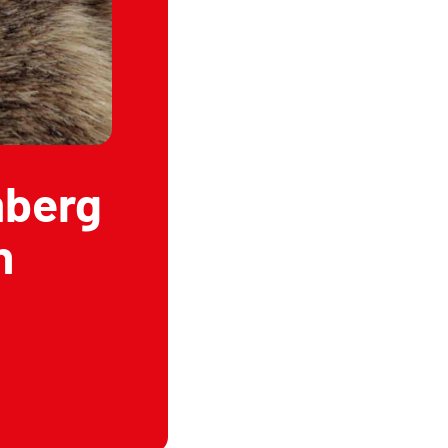
mberg
h