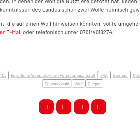
en, in denen der Wolf die Nutztiere getötet hat, liege
Erkenntnissen des Landes schon zwei Wölfe heimisch ge
, die auf einen Wolf hinweisen könnten, sollte umgehe
er E-Mail
oder telefonisch unter 0761/4018274.
DNA
Forstliche Versuchs- und Forschungsanstalt
FVA
Gentest
Nor
Schwarzwald
Wolf
Ziegen