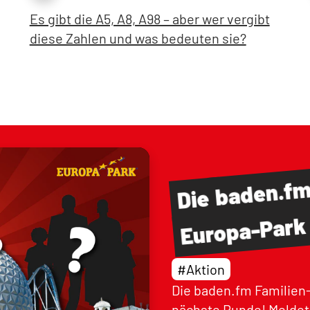
Es gibt die A5, A8, A98 – aber wer vergibt
diese Zahlen und was bedeuten sie?
baden.f
Die
Europa-Park
#Aktion
Die baden.fm Familien-
nächste Runde! Meldet 