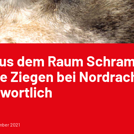
aus dem Raum Schra
te Ziegen bei Nordrac
wortlich
mber 2021