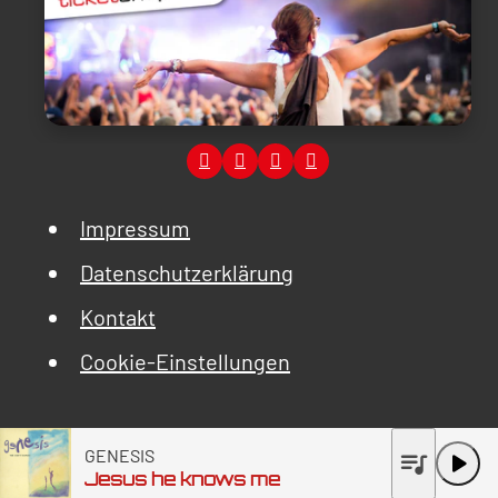
Impressum
Datenschutzerklärung
Kontakt
Cookie-Einstellungen
GENESIS
queue_music
play_arrow
Jesus he knows me