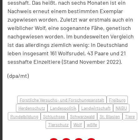
sesshaft. Das heißt, nach sechs Monaten ist ein
Nachweis erneut einem bestimmten Exemplar
zugewiesen worden. Zuletzt war erstmals auch ein
weiblicher Wolf, eine sogenannte Fähe, genetisch
nachgewiesen worden. Im bundesweiten Vergleich
ist das allerdings ziemlich wenig: In Deutschland
leben insgesamt 161 Wolfsrudel, 43 Paare und 21
sesshafte Einzeltiere (Stand November 2022).
(dpa/mt)
Forstliche Versuchs- und Forschungsanstalt
Freiburg
Herdenschutz
Landespolitik
Landwirtschaft
NABU
Rundelbildung
Schluchsee
Schwarzwald
St. Blasien
Tiere
Tierschutz
Wolf
wölfe