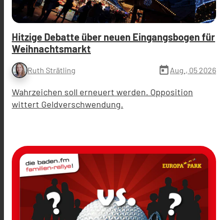
Hitzige Debatte über neuen Eingangsbogen für
Weihnachtsmarkt
today
Aug., 05 2026
Ruth Strätling
Wahrzeichen soll erneuert werden. Opposition
wittert Geldverschwendung.