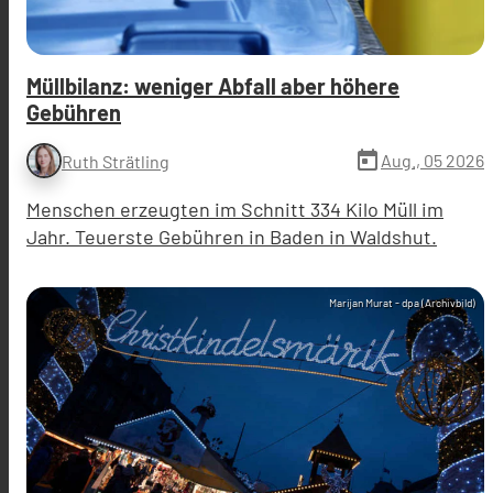
Müllbilanz: weniger Abfall aber höhere
Gebühren
today
Aug., 05 2026
Ruth Strätling
Menschen erzeugten im Schnitt 334 Kilo Müll im
Jahr. Teuerste Gebühren in Baden in Waldshut.
Marijan Murat - dpa (Archivbild)