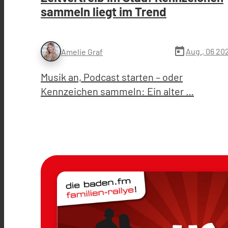
sammeln liegt im Trend
today
Aug., 06 20
Amelie Graf
Musik an, Podcast starten – oder
Kennzeichen sammeln: Ein alter …