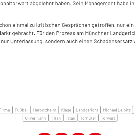
tionaltorwart abgelehnt haben. Sein Management habe ihm
chon einmal zu kritischen Gesprächen getroffen, nur ein 
arkt gebracht. Für den Prozess am Münchner Landgerich
 nur Unterlassung, sondern auch einen Schadensersatz 
Firma
Fußball
Herbolzheim
Klage
Landgericht
Michael Leibitz
Oliver Kahn
T1tan
Titan
Torhüter
Torwart