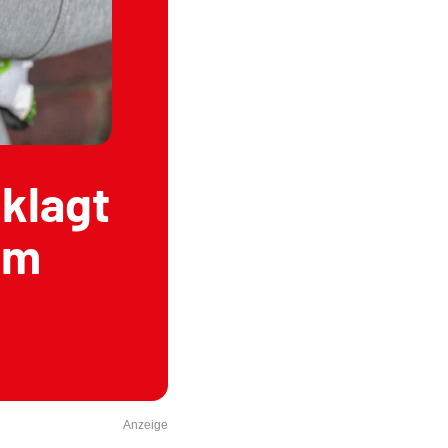
 klagt
im
Anzeige