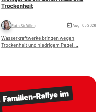
Trockenheit
today
Aug., 05 2026
Ruth Strätling
Wasserkraftwerke bringen wegen
Trockenheit und niedrigem Pegel …
im
Familien-Rallye
m