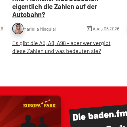
eigentlich die Zahlen auf der
Autobahn?
today
26
Aug., 06 2026
Mariella Misquial
Es gibt die A5, A8, A98 – aber wer vergibt
diese Zahlen und was bedeuten sie?
baden.f
Die