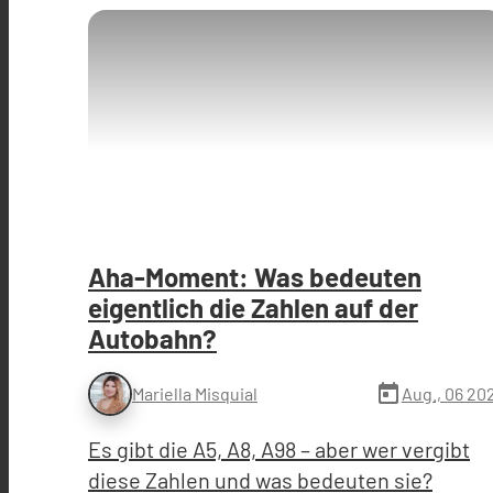
Aha-Moment: Was bedeuten
eigentlich die Zahlen auf der
Autobahn?
today
Aug., 06 20
Mariella Misquial
Es gibt die A5, A8, A98 – aber wer vergibt
diese Zahlen und was bedeuten sie?