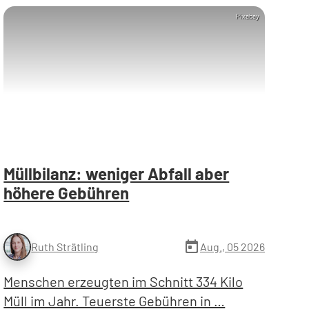
Pixabay
Müllbilanz: weniger Abfall aber
höhere Gebühren
today
Aug., 05 2026
Ruth Strätling
Menschen erzeugten im Schnitt 334 Kilo
Müll im Jahr. Teuerste Gebühren in …