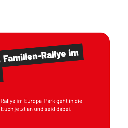
im
Familien-Rallye
m
Rallye im Europa-Park geht in die
Euch jetzt an und seid dabei.