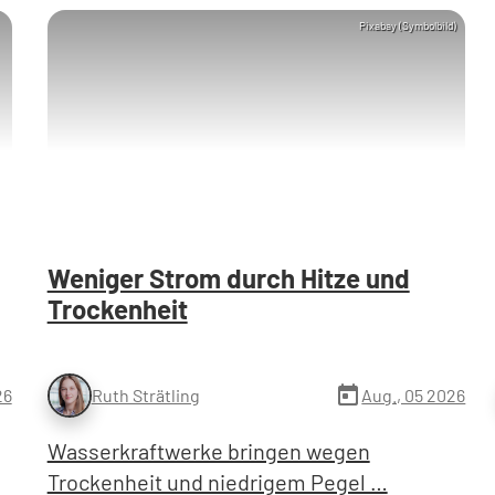
Pixabay (Symbolbild)
Weniger Strom durch Hitze und
Trockenheit
today
26
Aug., 05 2026
Ruth Strätling
Wasserkraftwerke bringen wegen
Trockenheit und niedrigem Pegel …