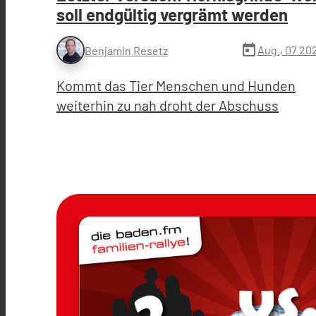
soll endgültig vergrämt werden
today
Aug., 07 20
Benjamin Resetz
Kommt das Tier Menschen und Hunden
weiterhin zu nah droht der Abschuss