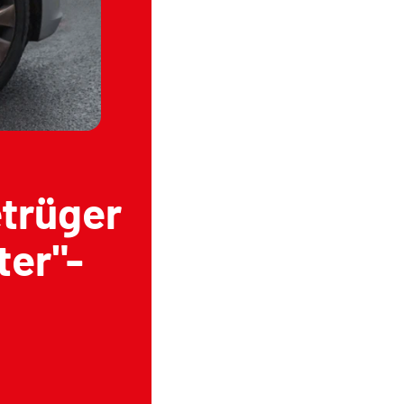
etrüger
ter"-