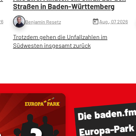
Straßen in Baden-Württemberg
today
26
Aug., 07 2026
Benjamin Resetz
Trotzdem gehen die Unfallzahlen im
Südwesten insgesamt zurück
baden.f
Die
Europa-Park