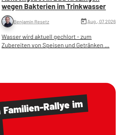
wegen Bakterien im Trinkwasser
today
Aug., 07 2026
Benjamin Resetz
Wasser wird aktuell gechlort - zum
Zubereiten von Speisen und Getränken …
im
Familien-Rallye
m