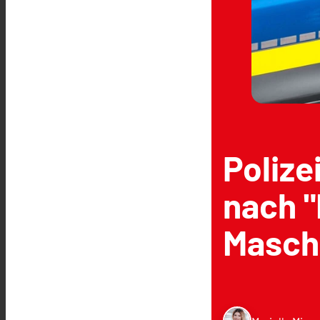
Polize
nach "
Masch