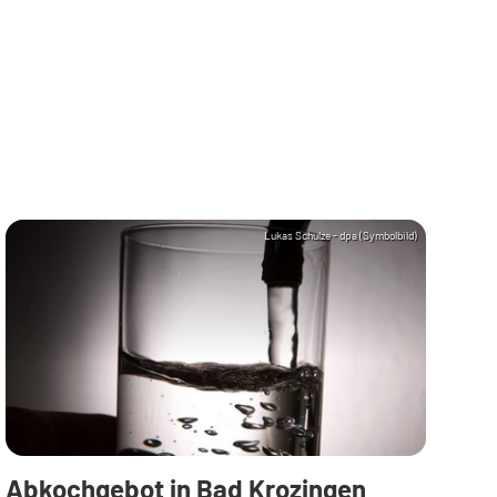
Lukas Schulze - dpa (Symbolbild)
Abkochgebot in Bad Krozingen