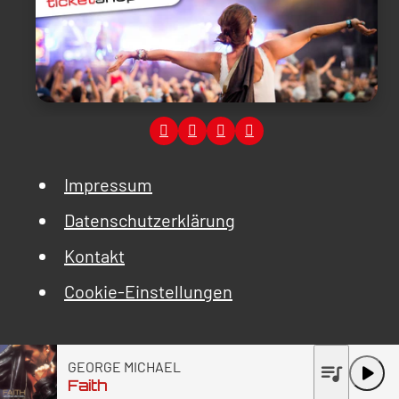
Impressum
Datenschutzerklärung
Kontakt
Cookie-Einstellungen
GEORGE MICHAEL
queue_music
play_arrow
Faith