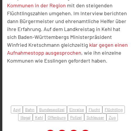
Kommunen in der Region
mit den steigenden
Flüchtlingszahlen umgehen. Im Interview berichten
dann Bürgermeister und ehrenamtliche Helfer über
ihre Erfahrung. Auf dem Landkreistag in Kehl hat
sich Baden-Württembergs Ministerpräsident
Winfried Kretschmann gleichzeitig
klar gegen einen
Aufnahmestopp ausgesprochen
, wie ihn einzelne
Kommunen wie Esslingen gefordert haben.
Asyl
Bahn
Bundespolizei
Einreise
Flucht
Flüchtling
Illegal
Kehl
Offenburg
Polizei
Schleuser
Zug