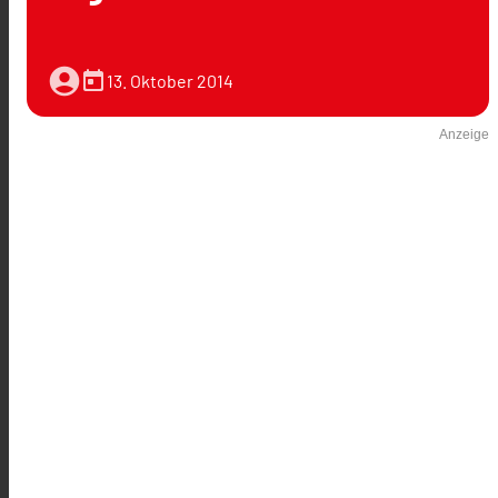
account_circle
today
13. Oktober 2014
Anzeige