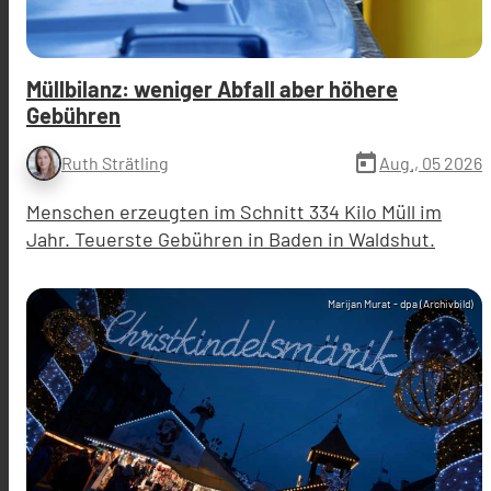
Müllbilanz: weniger Abfall aber höhere
Gebühren
today
Aug., 05 2026
Ruth Strätling
Menschen erzeugten im Schnitt 334 Kilo Müll im
Jahr. Teuerste Gebühren in Baden in Waldshut.
Marijan Murat - dpa (Archivbild)