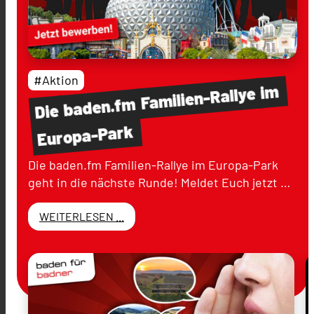
#Aktion
im
Familien-Rallye
baden.fm
Die
Europa-Park
Die baden.fm Familien-Rallye im Europa-Park
geht in die nächste Runde! Meldet Euch jetzt …
WEITERLESEN ...