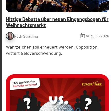
Hitzige Debatte über neuen Eingangsbogen für
Weihnachtsmarkt
today
Aug., 05 2026
Ruth Strätling
Wahrzeichen soll erneuert werden. Opposition
wittert Geldverschwendung.