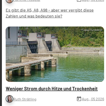
Es gibt die A5, A8, A98 – aber wer vergibt diese
Zahlen und was bedeuten sie?
Pixabay (Symbolbild)
Weniger Strom durch Hitze und Trockenheit
today
Aug., 05 2026
Ruth Strätling