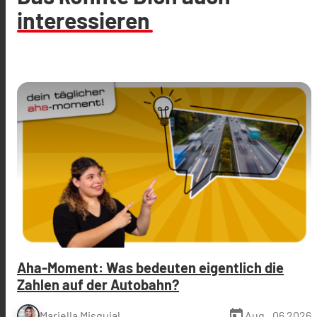
interessieren
Aha-Moment: Was bedeuten eigentlich die
Zahlen auf der Autobahn?
today
Aug., 06 2026
Mariella Misquial