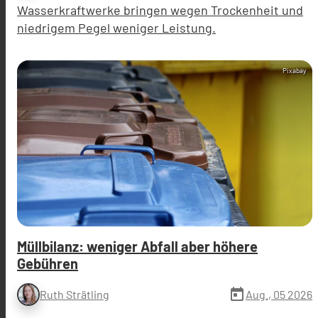
Wasserkraftwerke bringen wegen Trockenheit und
niedrigem Pegel weniger Leistung.
Pixabay
Müllbilanz: weniger Abfall aber höhere
Gebühren
today
Aug., 05 2026
Ruth Strätling