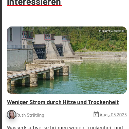
interessieren
Pixabay (Symbolbild)
Weniger Strom durch Hitze und Trockenheit
today
Aug., 05 2026
Ruth Strätling
Wasserkraftwerke bringen wegen Trockenheit und