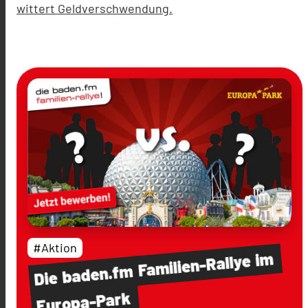
wittert Geldverschwendung.
#Aktion
im
Familien-Rallye
baden.fm
Die
Europa-Park