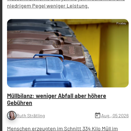
niedrigem Pegel weniger Leistung.
Pixabay
Müllbilanz: weniger Abfall aber höhere
Gebühren
today
Aug., 05 2026
Ruth Strätling
Menschen erzeugten im Schnitt 334 Kilo Müll im