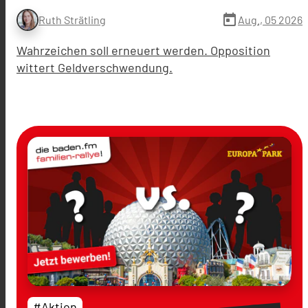
today
Aug., 05 2026
Ruth Strätling
Wahrzeichen soll erneuert werden. Opposition
wittert Geldverschwendung.
#Aktion