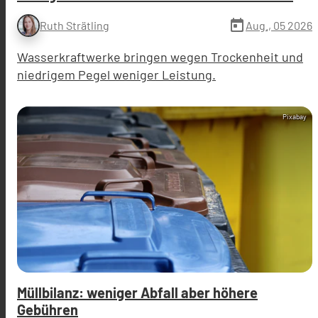
today
Aug., 05 2026
Ruth Strätling
Wasserkraftwerke bringen wegen Trockenheit und
niedrigem Pegel weniger Leistung.
Pixabay
Müllbilanz: weniger Abfall aber höhere
Gebühren