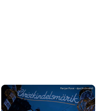
Marijan Murat - dpa (Archivbild)