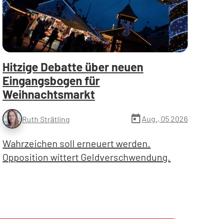
Hitzige Debatte über neuen
Eingangsbogen für
Weihnachtsmarkt
today
Aug., 05 2026
Ruth Strätling
Wahrzeichen soll erneuert werden.
Opposition wittert Geldverschwendung.