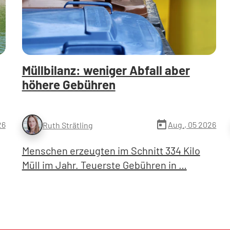
Müllbilanz: weniger Abfall aber
höhere Gebühren
today
26
Aug., 05 2026
Ruth Strätling
Menschen erzeugten im Schnitt 334 Kilo
Müll im Jahr. Teuerste Gebühren in …