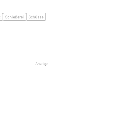
t
Schießerei
Schüsse
Anzeige