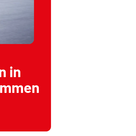
n in
nommen