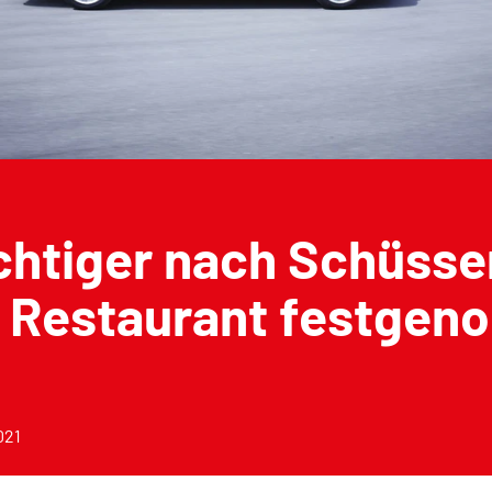
htiger nach Schüsse
r Restaurant festge
021