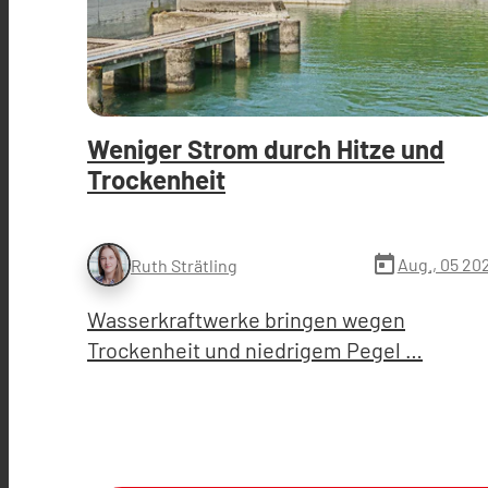
Weniger Strom durch Hitze und
Trockenheit
today
Aug., 05 20
Ruth Strätling
Wasserkraftwerke bringen wegen
Trockenheit und niedrigem Pegel …