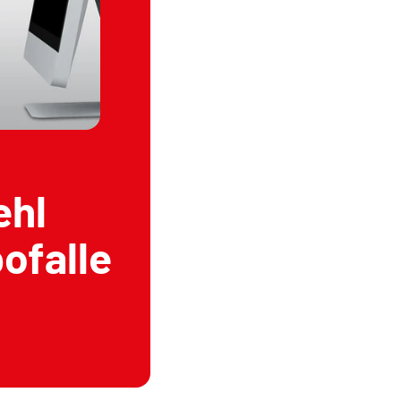
ehl
ofalle