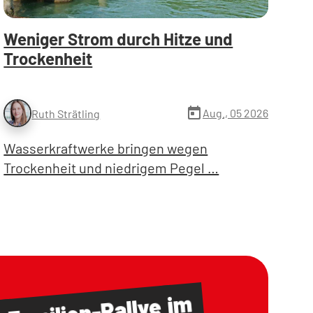
Weniger Strom durch Hitze und
Trockenheit
today
Aug., 05 2026
Ruth Strätling
Wasserkraftwerke bringen wegen
Trockenheit und niedrigem Pegel …
im
Familien-Rallye