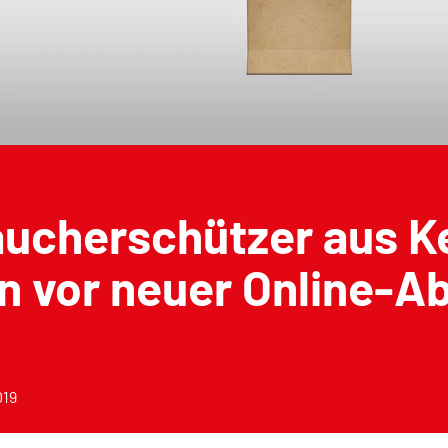
aucherschützer aus K
 vor neuer Online-Ab
019