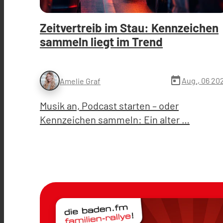
Zeitvertreib im Stau: Kennzeichen
sammeln liegt im Trend
today
Aug., 06 20
Amelie Graf
Musik an, Podcast starten – oder
Kennzeichen sammeln: Ein alter …