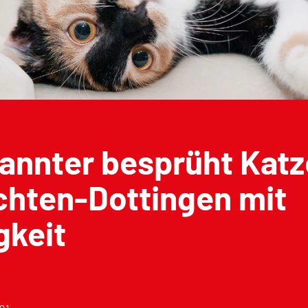
nnter besprüht Katz
chten-Dottingen mit
gkeit