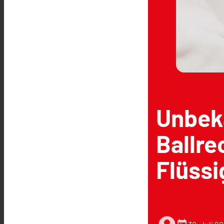
Unbeka
Ballre
Flüssi