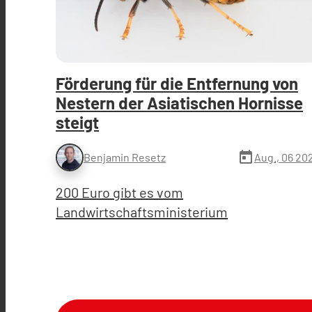
Förderung für die Entfernung von
Nestern der Asiatischen Hornisse
steigt
today
Aug., 06 20
Benjamin Resetz
200 Euro gibt es vom
Landwirtschaftsministerium