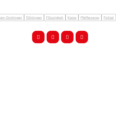
hten-Dottingen
Döttingen
Flüssigkeit
Katze
Pfefferspray
Polizei