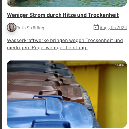
Weniger Strom durch Hitze und Trockenheit
today
Aug., 05 2026
Ruth Strätling
Wasserkraftwerke bringen wegen Trockenheit und
niedrigem Pegel weniger Leistung.
Pixabay