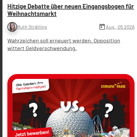
Hitzige Debatte über neuen Eingangsbogen für
Weihnachtsmarkt
today
Aug., 05 2026
Ruth Strätling
Wahrzeichen soll erneuert werden. Opposition
wittert Geldverschwendung.