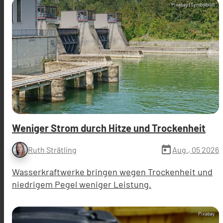
Pixabay (Symbolbild)
Weniger Strom durch Hitze und Trockenheit
today
Aug., 05 2026
Ruth Strätling
Wasserkraftwerke bringen wegen Trockenheit und
niedrigem Pegel weniger Leistung.
Pixabay