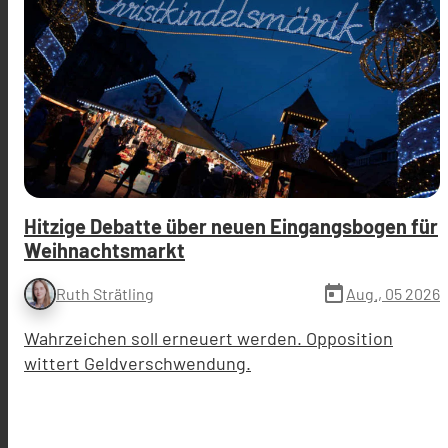
Hitzige Debatte über neuen Eingangsbogen für
Weihnachtsmarkt
today
Aug., 05 2026
Ruth Strätling
Wahrzeichen soll erneuert werden. Opposition
wittert Geldverschwendung.