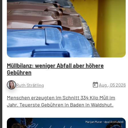
Müllbilanz: weniger Abfall aber höhere
Gebühren
today
Aug., 05 2026
Ruth Strätling
Menschen erzeugten im Schnitt 334 Kilo Müll im
Jahr. Teuerste Gebühren in Baden in Waldshut.
Marijan Murat - dpa (Archivbild)