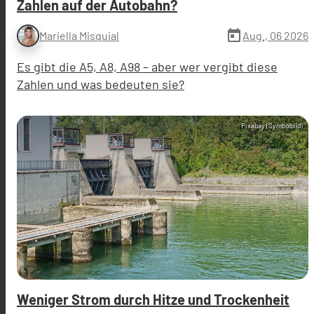
Zahlen auf der Autobahn?
today
Aug., 06 2026
Mariella Misquial
Es gibt die A5, A8, A98 – aber wer vergibt diese
Zahlen und was bedeuten sie?
Pixabay (Symbolbild)
Weniger Strom durch Hitze und Trockenheit