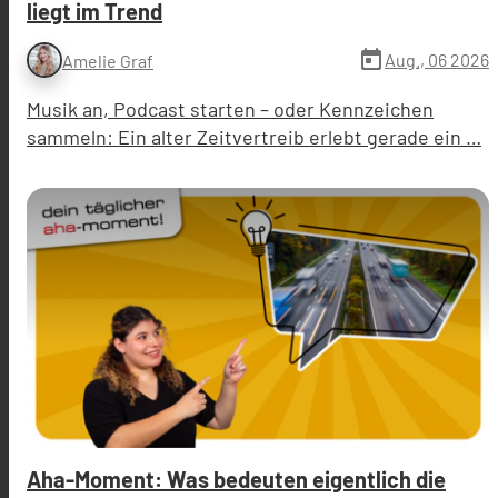
liegt im Trend
today
Aug., 06 2026
Amelie Graf
Musik an, Podcast starten – oder Kennzeichen
sammeln: Ein alter Zeitvertreib erlebt gerade ein …
Aha-Moment: Was bedeuten eigentlich die