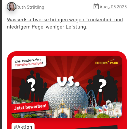
today
Aug., 05 2026
Ruth Strätling
Wasserkraftwerke bringen wegen Trockenheit und
niedrigem Pegel weniger Leistung.
#Aktion