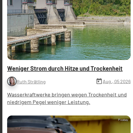
Weniger Strom durch Hitze und Trockenheit
today
Aug., 05 2026
Ruth Strätling
Wasserkraftwerke bringen wegen Trockenheit und
niedrigem Pegel weniger Leistung.
Pixabay