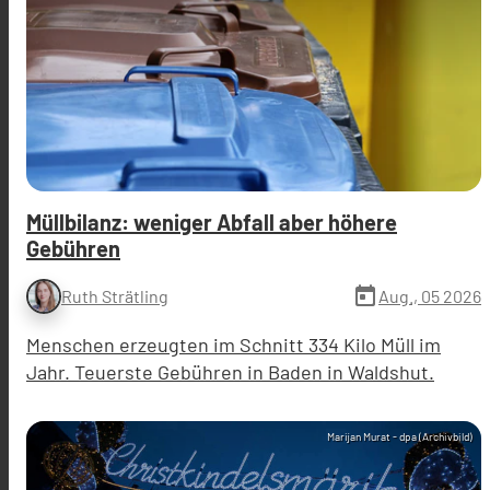
Müllbilanz: weniger Abfall aber höhere
Gebühren
today
Aug., 05 2026
Ruth Strätling
Menschen erzeugten im Schnitt 334 Kilo Müll im
Jahr. Teuerste Gebühren in Baden in Waldshut.
Marijan Murat - dpa (Archivbild)