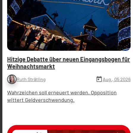
Hitzige Debatte über neuen Eingangsbogen für
Weihnachtsmarkt
today
Aug., 05 2026
Ruth Strätling
Wahrzeichen soll erneuert werden. Opposition
wittert Geldverschwendung.