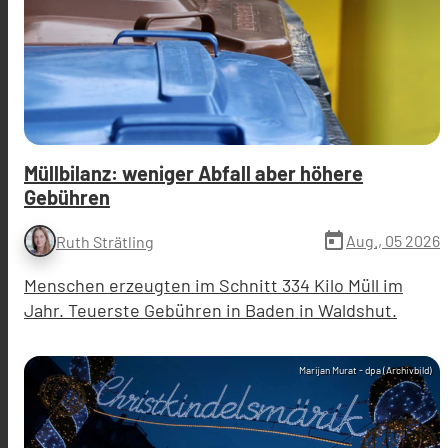
Müllbilanz: weniger Abfall aber höhere
Gebühren
today
Aug., 05 2026
Ruth Strätling
Menschen erzeugten im Schnitt 334 Kilo Müll im
Jahr. Teuerste Gebühren in Baden in Waldshut.
Marijan Murat - dpa (Archivbild)