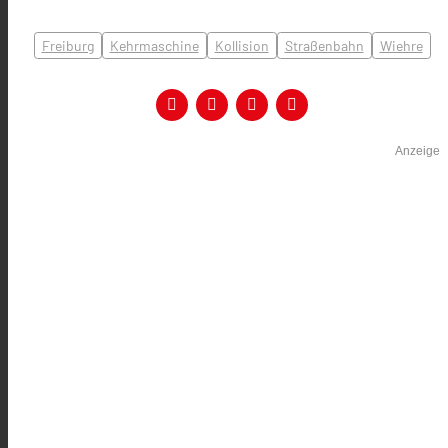
Freiburg
Kehrmaschine
Kollision
Straßenbahn
Wiehre
Anzeige