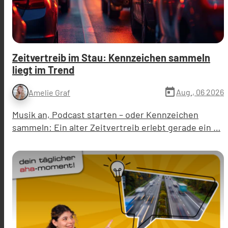
Zeitvertreib im Stau: Kennzeichen sammeln
liegt im Trend
today
Aug., 06 2026
Amelie Graf
Musik an, Podcast starten – oder Kennzeichen
sammeln: Ein alter Zeitvertreib erlebt gerade ein …