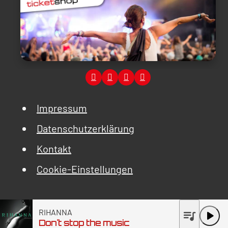
Impressum
Datenschutzerklärung
Kontakt
Cookie-Einstellungen
RIHANNA
queue_music
play_arrow
Don´t stop the music