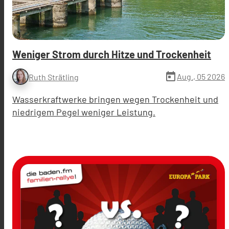
Weniger Strom durch Hitze und Trockenheit
today
Aug., 05 2026
Ruth Strätling
Wasserkraftwerke bringen wegen Trockenheit und
niedrigem Pegel weniger Leistung.