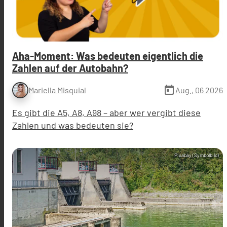
Aha-Moment: Was bedeuten eigentlich die
Zahlen auf der Autobahn?
today
Aug., 06 2026
Mariella Misquial
Es gibt die A5, A8, A98 – aber wer vergibt diese
Zahlen und was bedeuten sie?
Pixabay (Symbolbild)