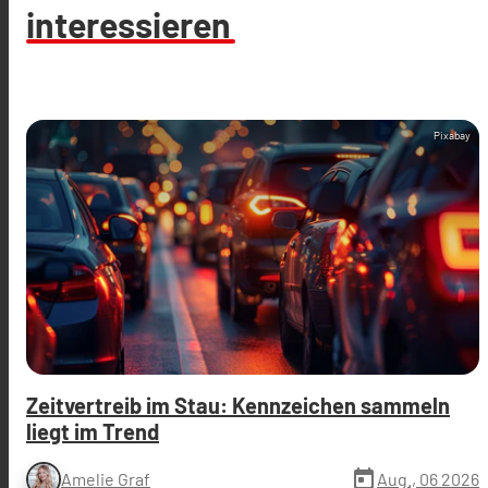
interessieren
Pixabay
Zeitvertreib im Stau: Kennzeichen sammeln
liegt im Trend
today
Aug., 06 2026
Amelie Graf