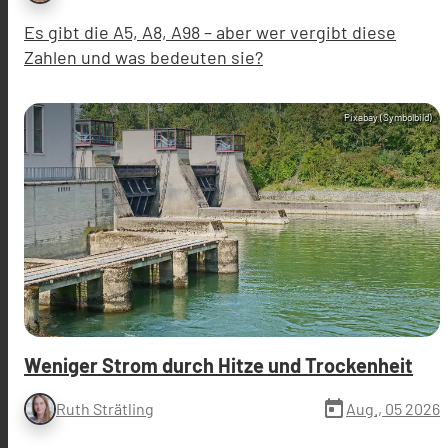
Es gibt die A5, A8, A98 – aber wer vergibt diese
Zahlen und was bedeuten sie?
Pixabay (Symbolbild)
Weniger Strom durch Hitze und Trockenheit
today
Aug., 05 2026
Ruth Strätling