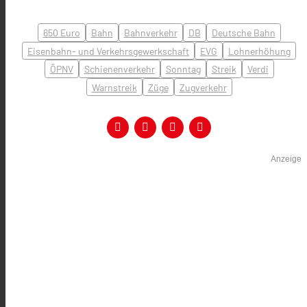
650 Euro
Bahn
Bahnverkehr
DB
Deutsche Bahn
Eisenbahn- und Verkehrsgewerkschaft
EVG
Lohnerhöhung
ÖPNV
Schienenverkehr
Sonntag
Streik
Verdi
Warnstreik
Züge
Zugverkehr
Anzeige