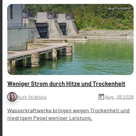
Pixabay (Symbolbild)
Weniger Strom durch Hitze und Trockenheit
today
Aug., 05 2026
Ruth Strätling
Wasserkraftwerke bringen wegen Trockenheit und
niedrigem Pegel weniger Leistung.