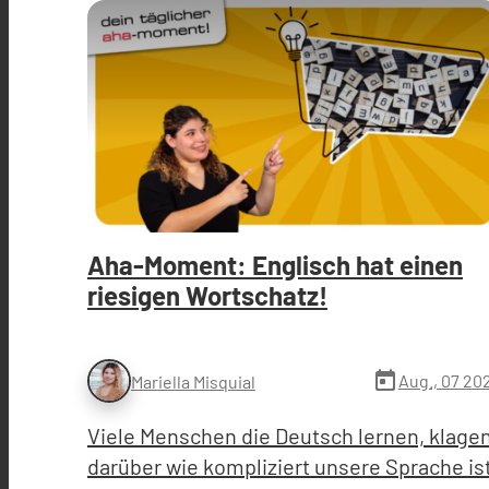
Aha-Moment: Englisch hat einen
riesigen Wortschatz!
today
Aug., 07 20
Mariella Misquial
Viele Menschen die Deutsch lernen, klage
darüber wie kompliziert unsere Sprache is