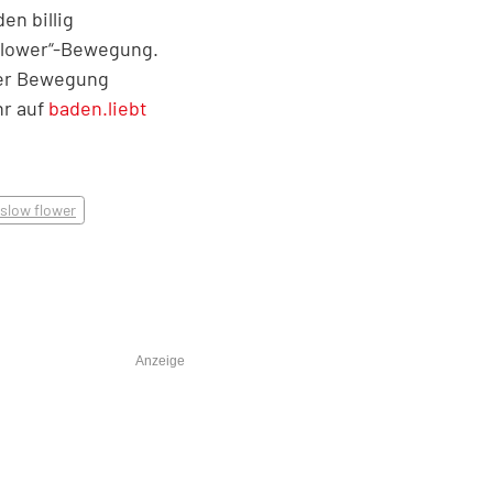
en billig
Flower“-Bewegung.
eser Bewegung
hr auf
baden.liebt
slow flower
Anzeige