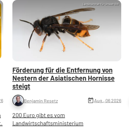
Landesanstalt für Umwelt BW
Förderung für die Entfernung von
Nestern der Asiatischen Hornisse
steigt
today
26
Aug., 06 2026
Benjamin Resetz
n
200 Euro gibt es vom
t.
Landwirtschaftsministerium