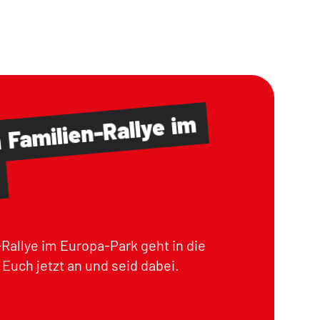
im
Familien-Rallye
m
Rallye im Europa-Park geht in die
Euch jetzt an und seid dabei.