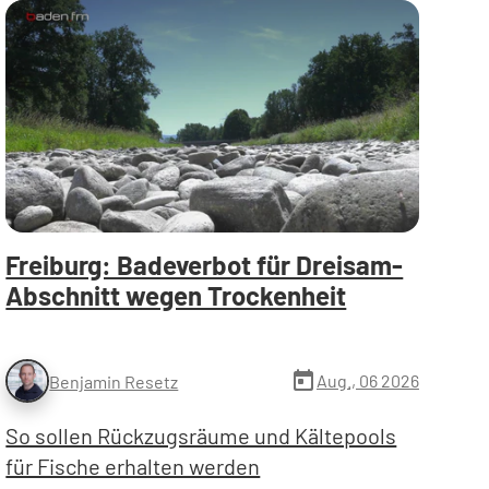
Freiburg: Badeverbot für Dreisam-
Abschnitt wegen Trockenheit
today
Aug., 06 2026
Benjamin Resetz
So sollen Rückzugsräume und Kältepools
für Fische erhalten werden