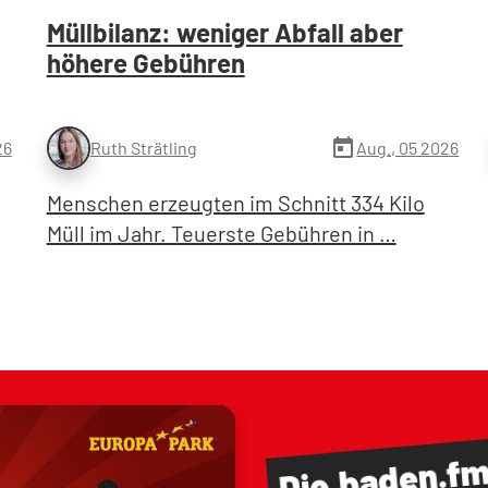
Müllbilanz: weniger Abfall aber
höhere Gebühren
today
26
Aug., 05 2026
Ruth Strätling
Menschen erzeugten im Schnitt 334 Kilo
Müll im Jahr. Teuerste Gebühren in …
baden.f
Die