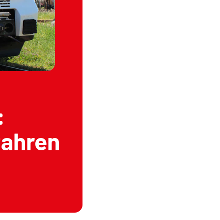
:
fahren