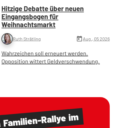
Hitzige Debatte über neuen
Eingangsbogen für
Weihnachtsmarkt
today
Aug., 05 2026
Ruth Strätling
Wahrzeichen soll erneuert werden.
Opposition wittert Geldverschwendung.
im
Familien-Rallye
m