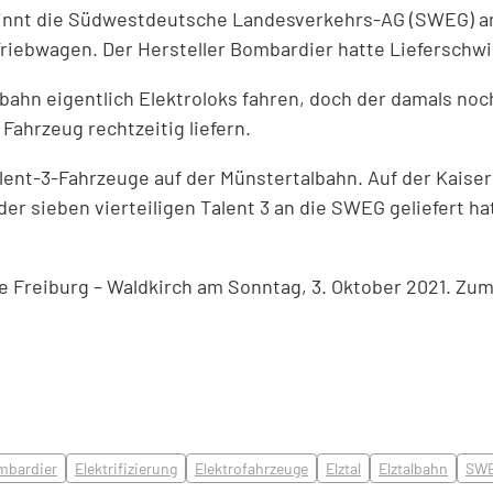
ginnt die Südwestdeutsche Landesverkehrs-AG (SWEG) am
riebwagen. Der Hersteller Bombardier hatte Lieferschwie
albahn eigentlich Elektroloks fahren, doch der damals n
ahrzeug rechtzeitig liefern.
lent-3-Fahrzeuge auf der Münstertalbahn. Auf der Kaiser
der sieben vierteiligen Talent 3 an die SWEG geliefert h
e Freiburg – Waldkirch am Sonntag, 3. Oktober 2021. Zum
mbardier
Elektrifizierung
Elektrofahrzeuge
Elztal
Elztalbahn
SW