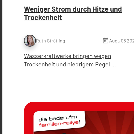
Weniger Strom durch Hitze und
Trockenheit
today
Aug., 05 20
Ruth Strätling
Wasserkraftwerke bringen wegen
Trockenheit und niedrigem Pegel …