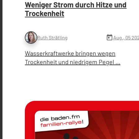
Weniger Strom durch Hitze und
Trockenheit
today
Aug., 05 20
Ruth Strätling
Wasserkraftwerke bringen wegen
Trockenheit und niedrigem Pegel …