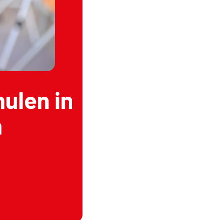
ulen in
n