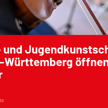
- und Jugendkunstsch
-Württemberg öffne
r
020