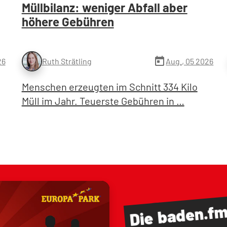
Müllbilanz: weniger Abfall aber
höhere Gebühren
today
26
Aug., 05 2026
Ruth Strätling
Menschen erzeugten im Schnitt 334 Kilo
Müll im Jahr. Teuerste Gebühren in …
baden.f
Die