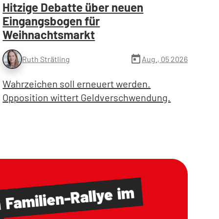
Hitzige Debatte über neuen
Eingangsbogen für
Weihnachtsmarkt
today
Aug., 05 2026
Ruth Strätling
Wahrzeichen soll erneuert werden.
Opposition wittert Geldverschwendung.
im
Familien-Rallye
m