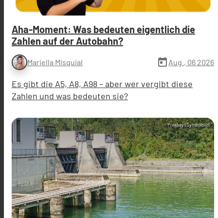
Aha-Moment: Was bedeuten eigentlich die
Zahlen auf der Autobahn?
today
Aug., 06 2026
Mariella Misquial
Es gibt die A5, A8, A98 – aber wer vergibt diese
Zahlen und was bedeuten sie?
Pixabay (Symbolbild)