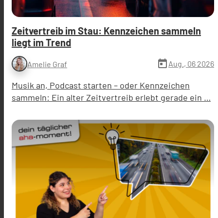
Zeitvertreib im Stau: Kennzeichen sammeln
liegt im Trend
today
Aug., 06 2026
Amelie Graf
Musik an, Podcast starten – oder Kennzeichen
sammeln: Ein alter Zeitvertreib erlebt gerade ein …