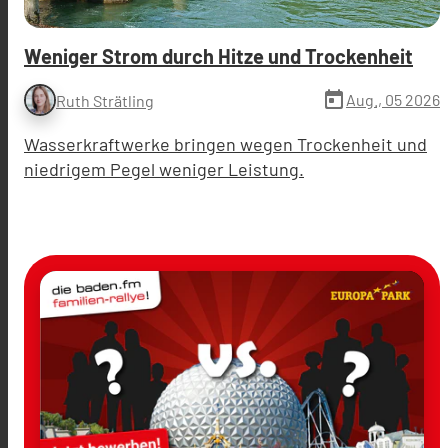
Weniger Strom durch Hitze und Trockenheit
today
Aug., 05 2026
Ruth Strätling
Wasserkraftwerke bringen wegen Trockenheit und
niedrigem Pegel weniger Leistung.