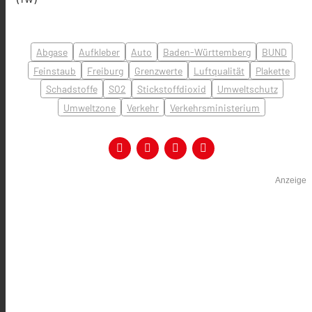
Abgase
Aufkleber
Auto
Baden-Württemberg
BUND
Feinstaub
Freiburg
Grenzwerte
Luftqualität
Plakette
Schadstoffe
SO2
Stickstoffdioxid
Umweltschutz
Umweltzone
Verkehr
Verkehrsministerium
Anzeige