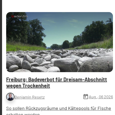
Freiburg: Badeverbot für Dreisam-Abschnitt
wegen Trockenheit
today
Aug., 06 2026
Benjamin Resetz
So sollen Rückzugsräume und Kältepools für Fische
erhalten werden