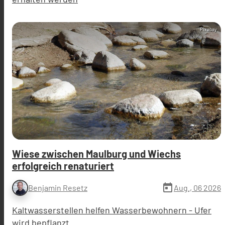
Pixabay
Wiese zwischen Maulburg und Wiechs
erfolgreich renaturiert
today
Aug., 06 2026
Benjamin Resetz
Kaltwasserstellen helfen Wasserbewohnern - Ufer
wird bepflanzt