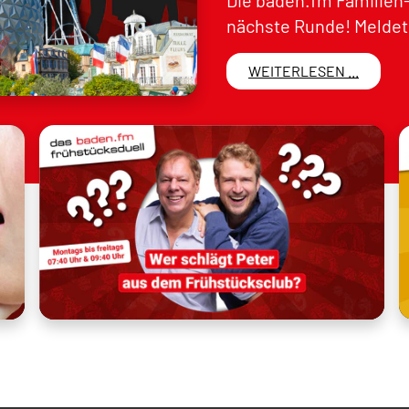
Die baden.fm Familien-
nächste Runde! Meldet 
WEITERLESEN ...