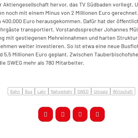
r Aktiengesellschaft hervor, das TV Südbaden vorliegt. 
en noch mit einem Minus von 2 Millionen Euro gerechnet
on 400.000 Euro herausgekommen. Dafür hat der öffentl
 Fahrgäste transportiert. Vorstandssprecher Johannes Mül
ung mit gestiegenen Mehreinnahmen und harten Struktur
hmen weiter investieren. So ist etwa eine neue Busflo
d 5,5 Millionen Euro geplant. Zwischen Tauberbischofsh
die SWEG mehr als 780 Mitarbeiter.
Bahn
Bus
Lahr
Nahverkehr
SWEG
Umsatz
Wirtschaft