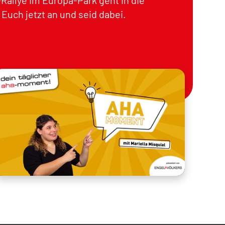
Rallye im Europa-Park geht in die
Euch jetzt an und seid dabei.