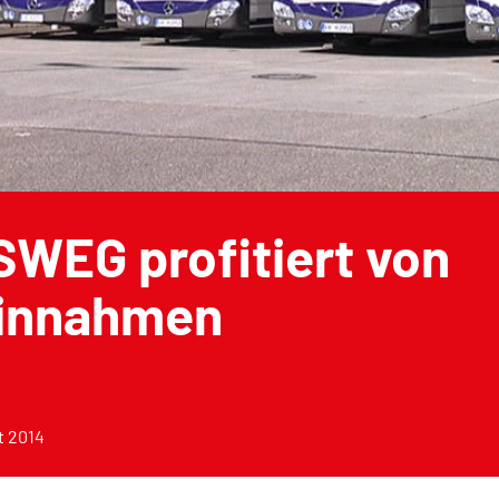
SWEG profitiert von
innahmen
t 2014