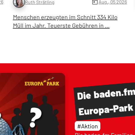
today
26
Aug., 05 2026
Ruth Strätling
Menschen erzeugten im Schnitt 334 Kilo
Müll im Jahr. Teuerste Gebühren in …
baden.f
Die
Europa-Park
#Aktion