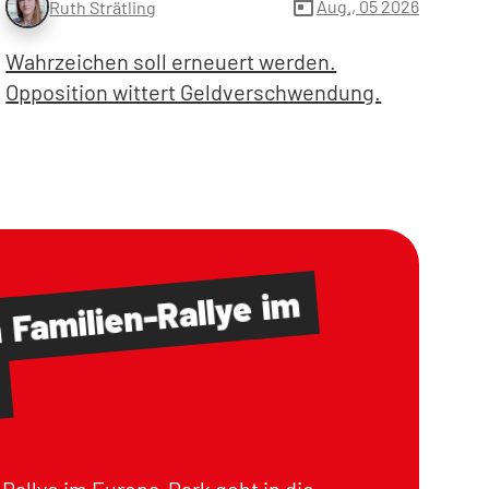
today
Aug., 05 2026
Ruth Strätling
Wahrzeichen soll erneuert werden.
Opposition wittert Geldverschwendung.
im
Familien-Rallye
m