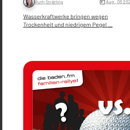
today
Aug., 05 20
Ruth Strätling
Wasserkraftwerke bringen wegen
Trockenheit und niedrigem Pegel …