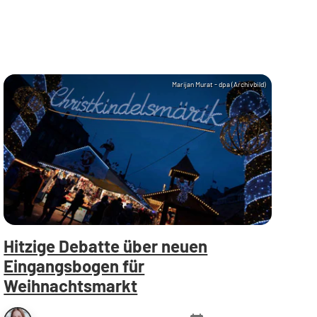
Marijan Murat - dpa (Archivbild)
Hitzige Debatte über neuen
Eingangsbogen für
Weihnachtsmarkt