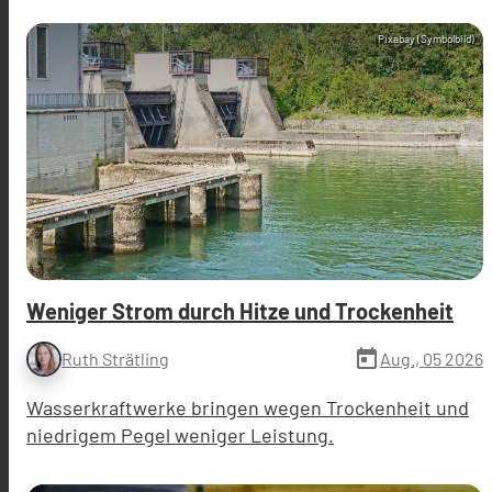
Pixabay (Symbolbild)
Weniger Strom durch Hitze und Trockenheit
today
Aug., 05 2026
Ruth Strätling
Wasserkraftwerke bringen wegen Trockenheit und
niedrigem Pegel weniger Leistung.