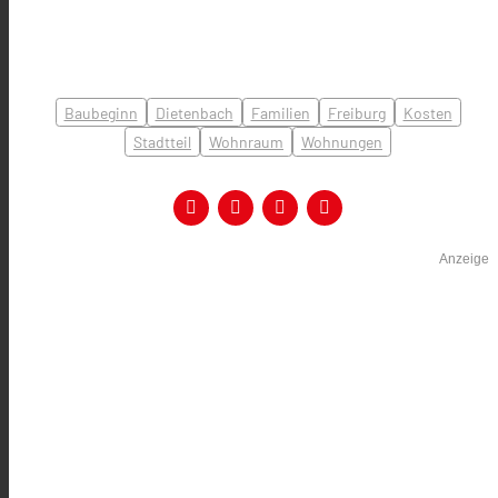
Baubeginn
Dietenbach
Familien
Freiburg
Kosten
Stadtteil
Wohnraum
Wohnungen
Anzeige