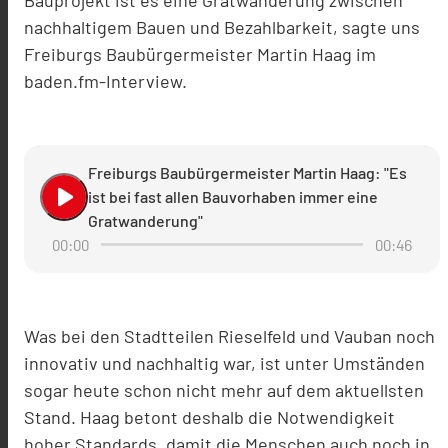
nachhaltigem Bauen und Bezahlbarkeit, sagte uns
Freiburgs Baubürgermeister Martin Haag im
baden.fm-Interview.
Freiburgs Baubürgermeister Martin Haag: "Es
play_arrow
ist bei fast allen Bauvorhaben immer eine
Gratwanderung"
00:00
00:46
Was bei den Stadtteilen Rieselfeld und Vauban noch
innovativ und nachhaltig war, ist unter Umständen
sogar heute schon nicht mehr auf dem aktuellsten
Stand. Haag betont deshalb die Notwendigkeit
hoher Standards, damit die Menschen auch noch in