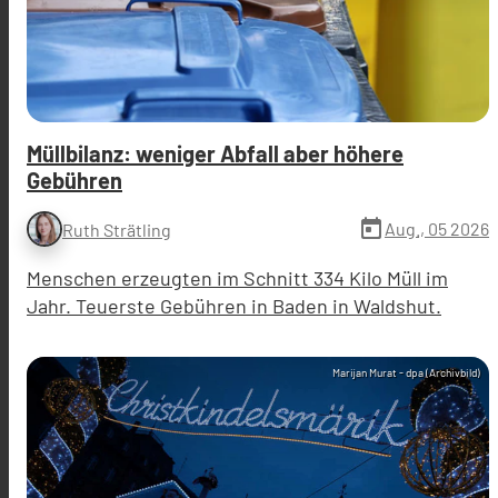
Müllbilanz: weniger Abfall aber höhere
Gebühren
today
Aug., 05 2026
Ruth Strätling
Menschen erzeugten im Schnitt 334 Kilo Müll im
Jahr. Teuerste Gebühren in Baden in Waldshut.
Marijan Murat - dpa (Archivbild)