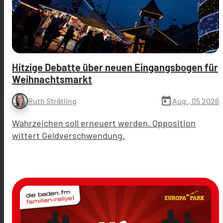
Hitzige Debatte über neuen Eingangsbogen für
Weihnachtsmarkt
today
Aug., 05 2026
Ruth Strätling
Wahrzeichen soll erneuert werden. Opposition
wittert Geldverschwendung.