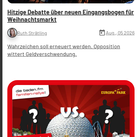
Hitzige Debatte über neuen Eingangsbogen für
Weihnachtsmarkt
today
Aug., 05 2026
Ruth Strätling
Wahrzeichen soll erneuert werden. Opposition
wittert Geldverschwendung.