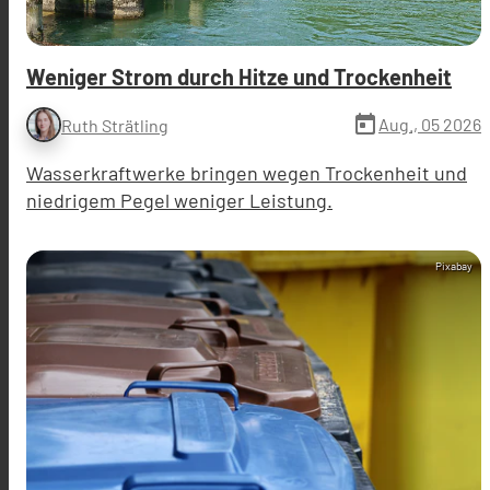
Weniger Strom durch Hitze und Trockenheit
today
Aug., 05 2026
Ruth Strätling
Wasserkraftwerke bringen wegen Trockenheit und
niedrigem Pegel weniger Leistung.
Pixabay