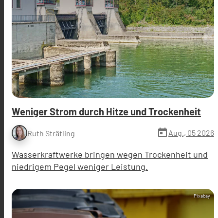
Weniger Strom durch Hitze und Trockenheit
today
Aug., 05 2026
Ruth Strätling
Wasserkraftwerke bringen wegen Trockenheit und
niedrigem Pegel weniger Leistung.
Pixabay