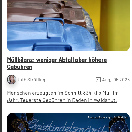
Müllbilanz: weniger Abfall aber höhere
Gebühren
today
Aug., 05 2026
Ruth Strätling
Menschen erzeugten im Schnitt 334 Kilo Müll im
Jahr. Teuerste Gebühren in Baden in Waldshut.
Marijan Murat - dpa (Archivbild)