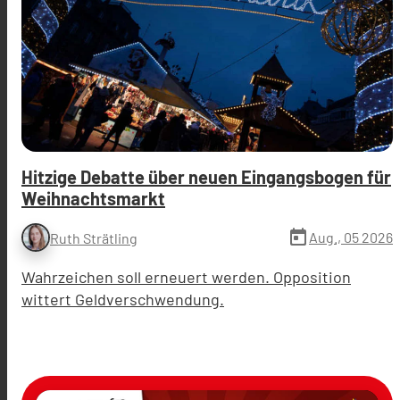
Hitzige Debatte über neuen Eingangsbogen für
Weihnachtsmarkt
today
Aug., 05 2026
Ruth Strätling
Wahrzeichen soll erneuert werden. Opposition
wittert Geldverschwendung.