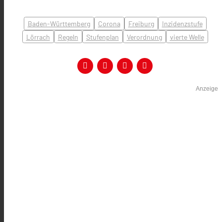
Baden-Württemberg
Corona
Freiburg
Inzidenzstufe
Lörrach
Regeln
Stufenplan
Verordnung
vierte Welle
Anzeige