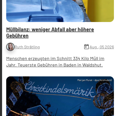
Müllbilanz: weniger Abfall aber höhere
Gebühren
today
Aug., 05 2026
Ruth Strätling
Menschen erzeugten im Schnitt 334 Kilo Müll im
Jahr. Teuerste Gebühren in Baden in Waldshut.
Marijan Murat - dpa (Archivbild)