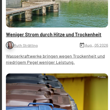
Weniger Strom durch Hitze und Trockenheit
today
Aug., 05 2026
Ruth Strätling
Wasserkraftwerke bringen wegen Trockenheit und
niedrigem Pegel weniger Leistung.
Pixabay