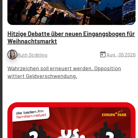
Hitzige Debatte über neuen Eingangsbogen für
Weihnachtsmarkt
today
Aug., 05 2026
Ruth Strätling
Wahrzeichen soll erneuert werden. Opposition
wittert Geldverschwendung.