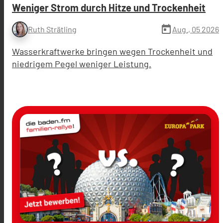
Weniger Strom durch Hitze und Trockenheit
today
Aug., 05 2026
Ruth Strätling
Wasserkraftwerke bringen wegen Trockenheit und
niedrigem Pegel weniger Leistung.