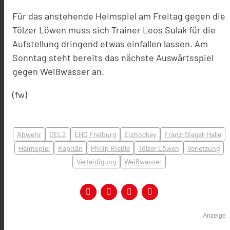
Für das anstehende Heimspiel am Freitag gegen die
Tölzer Löwen muss sich Trainer Leos Sulak für die
Aufstellung dringend etwas einfallen lassen. Am
Sonntag steht bereits das nächste Auswärtsspiel
gegen Weißwasser an.
(fw)
Abwehr
DEL2
EHC Freiburg
Eishockey
Franz-Siegel-Halle
Heimspiel
Kapitän
Philip Rießle
Tölzer Löwen
Verletzung
Verteidigung
Weißwasser
Anzeige