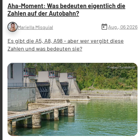
Aha-Moment: Was bedeuten eigentlich die
Zahlen auf der Autobahn?
today
Aug., 06 2026
Mariella Misquial
Es gibt die A5, A8, A98 – aber wer vergibt diese
Zahlen und was bedeuten sie?
Pixabay (Symbolbild)