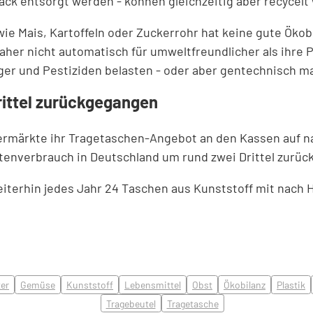
ck entsorgt werden - können gleichzeitig aber recycelt
e Mais, Kartoffeln oder Zuckerrohr hat keine gute Ökob
her nicht automatisch für umweltfreundlicher als ihre Pl
ünger und Pestiziden belasten - oder aber gentechnisch
rittel zurückgegangen
permärkte ihr Tragetaschen-Angebot an den Kassen auf 
tütenverbrauch in Deutschland um rund zwei Drittel zurü
iterhin jedes Jahr 24 Taschen aus Kunststoff mit nach H
er
Gemüse
Kunststoff
Lebensmittel
Obst
Ökobilanz
Plastik
Tragebeutel
Tragetasche