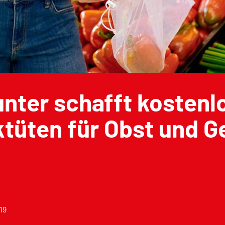
nter schafft kostenl
ktüten für Obst und 
19