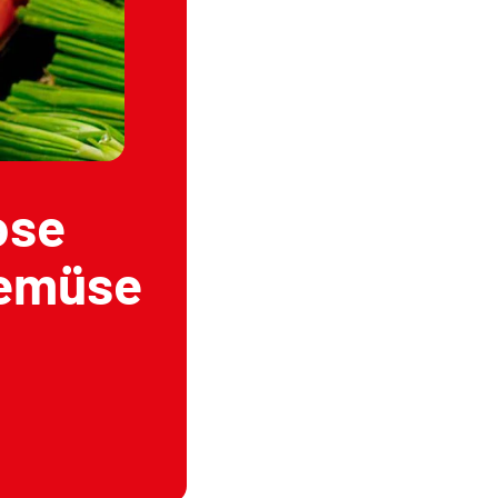
ose
Gemüse