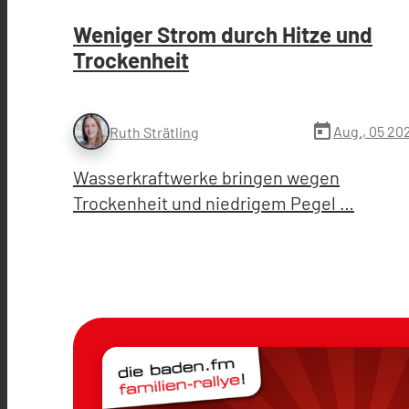
Weniger Strom durch Hitze und
Trockenheit
today
Aug., 05 20
Ruth Strätling
Wasserkraftwerke bringen wegen
Trockenheit und niedrigem Pegel …