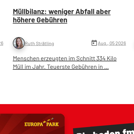
Müllbilanz: weniger Abfall aber
höhere Gebühren
today
26
Aug., 05 2026
Ruth Strätling
Menschen erzeugten im Schnitt 334 Kilo
Müll im Jahr. Teuerste Gebühren in …
baden.f