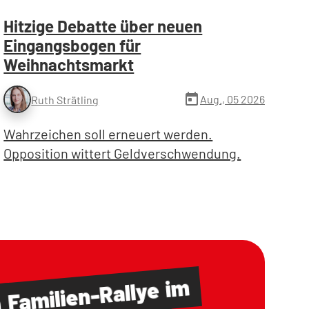
Hitzige Debatte über neuen
Eingangsbogen für
Weihnachtsmarkt
today
Aug., 05 2026
Ruth Strätling
Wahrzeichen soll erneuert werden.
Opposition wittert Geldverschwendung.
im
Familien-Rallye
m