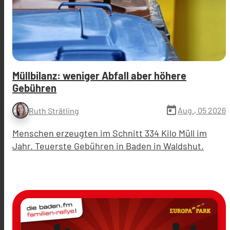
Müllbilanz: weniger Abfall aber höhere
Gebühren
today
Aug., 05 2026
Ruth Strätling
Menschen erzeugten im Schnitt 334 Kilo Müll im
Jahr. Teuerste Gebühren in Baden in Waldshut.