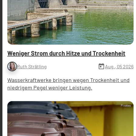
Weniger Strom durch Hitze und Trockenheit
today
Aug., 05 2026
Ruth Strätling
Wasserkraftwerke bringen wegen Trockenheit und
niedrigem Pegel weniger Leistung.
Pixabay