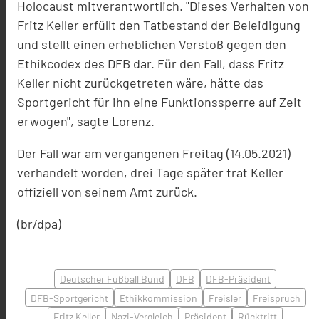
Holocaust mitverantwortlich. "Dieses Verhalten von
Fritz Keller erfüllt den Tatbestand der Beleidigung
und stellt einen erheblichen Verstoß gegen den
Ethikcodex des DFB dar. Für den Fall, dass Fritz
Keller nicht zurückgetreten wäre, hätte das
Sportgericht für ihn eine Funktionssperre auf Zeit
erwogen", sagte Lorenz.
Der Fall war am vergangenen Freitag (14.05.2021)
verhandelt worden, drei Tage später trat Keller
offiziell von seinem Amt zurück.
(br/dpa)
Deutscher Fußball Bund
DFB
DFB-Präsident
DFB-Sportgericht
Ethikkommission
Freisler
Freispruch
Fritz Keller
Nazi-Vergleich
Präsident
Rücktritt