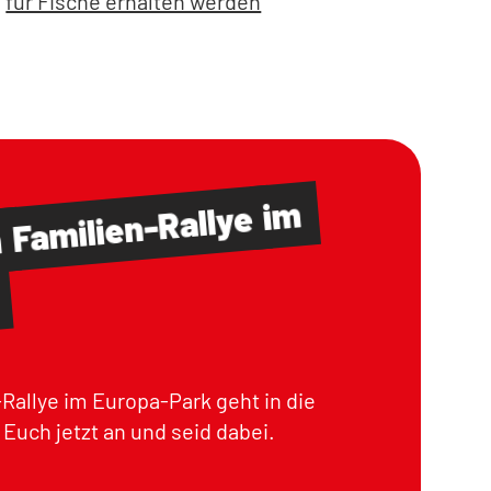
für Fische erhalten werden
im
Familien-Rallye
m
Rallye im Europa-Park geht in die
Euch jetzt an und seid dabei.