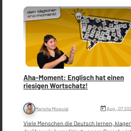
Aha-Moment: Englisch hat einen
riesigen Wortschatz!
today
Aug., 07 20
Mariella Misquial
Viele Menschen die Deutsch lernen, klage