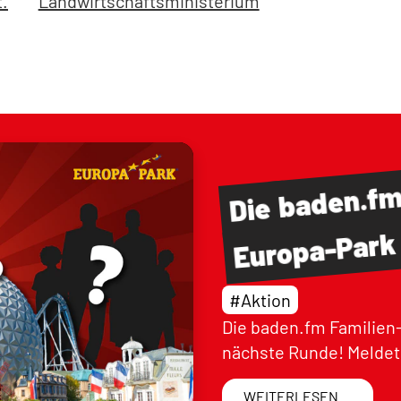
t.
Landwirtschaftsministerium
baden.f
Die
Europa-Park
#Aktion
Die baden.fm Familien-
nächste Runde! Meldet 
WEITERLESEN ...