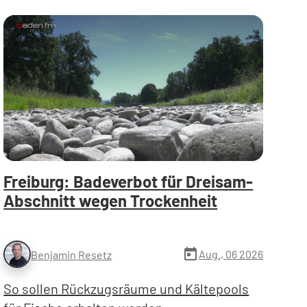
Freiburg: Badeverbot für Dreisam-
Abschnitt wegen Trockenheit
today
Aug., 06 2026
Benjamin Resetz
So sollen Rückzugsräume und Kältepools