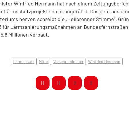
ster Winfried Hermann hat nach einem Zeitungsbericht 
r Lärmschutzprojekte nicht angerührt. Das geht aus ei
eriums hervor, schreibt die „Heilbronner Stimme“. Grün
013 für Lärmsanierungsmaßnahmen an Bundesfernstraßen 
15,8 Millionen verbaut.
Lärmschutz
Mittel
Verkehrsminister
Winfried Hermann