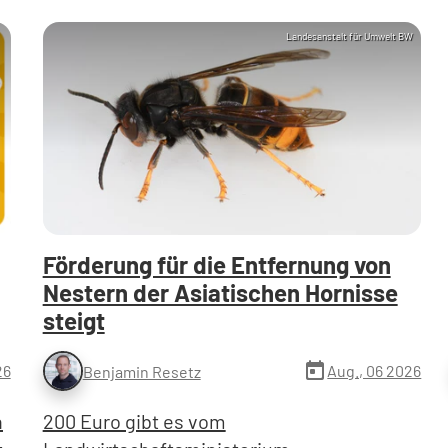
Landesanstalt für Umwelt BW
Förderung für die Entfernung von
Nestern der Asiatischen Hornisse
steigt
today
26
Aug., 06 2026
Benjamin Resetz
n
200 Euro gibt es vom