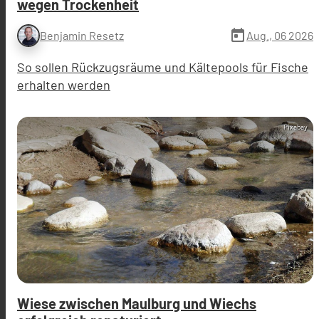
wegen Trockenheit
today
Aug., 06 2026
Benjamin Resetz
So sollen Rückzugsräume und Kältepools für Fische
erhalten werden
Pixabay
Wiese zwischen Maulburg und Wiechs