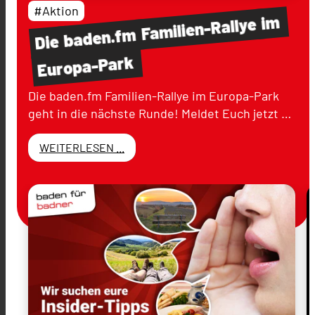
#Aktion
im
Familien-Rallye
baden.fm
Die
Europa-Park
Die baden.fm Familien-Rallye im Europa-Park
geht in die nächste Runde! Meldet Euch jetzt …
WEITERLESEN ...