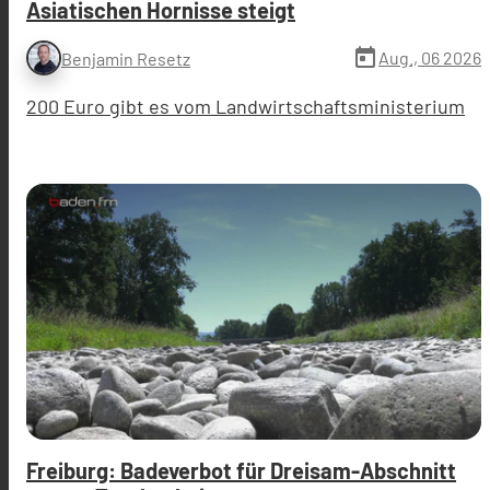
Asiatischen Hornisse steigt
today
Aug., 06 2026
Benjamin Resetz
200 Euro gibt es vom Landwirtschaftsministerium
Freiburg: Badeverbot für Dreisam-Abschnitt