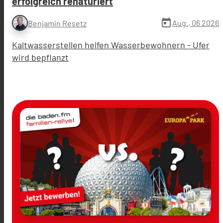
erfolgreich renaturiert
today
Aug., 06 2026
Benjamin Resetz
Kaltwasserstellen helfen Wasserbewohnern - Ufer
wird bepflanzt