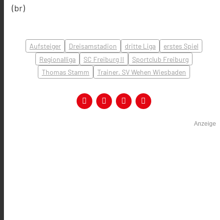
(br)
Aufsteiger
Dreisamstadion
dritte Liga
erstes Spiel
Regionalliga
SC Freiburg II
Sportclub Freiburg
Thomas Stamm
Trainer. SV Wehen Wiesbaden
Anzeige