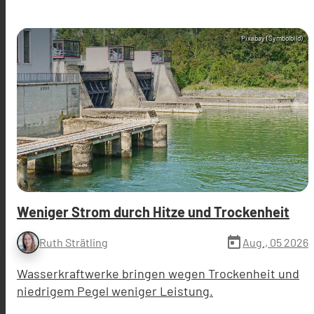
Pixabay (Symbolbild)
Weniger Strom durch Hitze und Trockenheit
today
Aug., 05 2026
Ruth Strätling
Wasserkraftwerke bringen wegen Trockenheit und
niedrigem Pegel weniger Leistung.