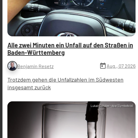
Alle zwei Minuten ein Unfall auf den Straßen in
Baden-Württemberg
today
Aug., 07 2026
Benjamin Resetz
Trotzdem gehen die Unfallzahlen im Südwesten
insgesamt zurück
Lukas Schulze - dpa (Symbolbild)