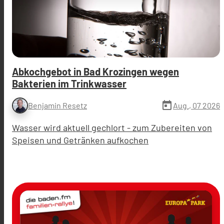
Abkochgebot in Bad Krozingen wegen
Bakterien im Trinkwasser
today
Aug., 07 2026
Benjamin Resetz
Wasser wird aktuell gechlort - zum Zubereiten von
Speisen und Getränken aufkochen