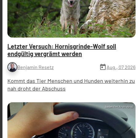
Letzter Versuch: Hornisgrinde-Wolf soll
endgültig vergrämt werden
today
Aug., 07 2026
Benjamin Resetz
Kommt das Tier Menschen und Hunden weiterhin zu
nah droht der Abschuss
baden.fm (Archivbild)