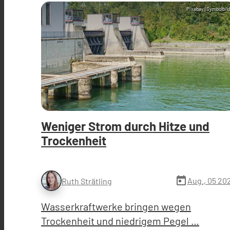
Pixabay (Symbolbild
Weniger Strom durch Hitze und
Trockenheit
today
Aug., 05 20
Ruth Strätling
Wasserkraftwerke bringen wegen
Trockenheit und niedrigem Pegel …