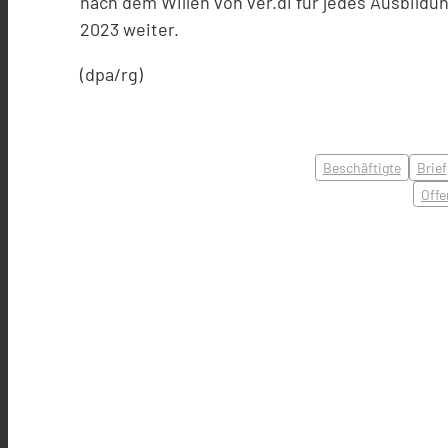
nach dem Willen von ver.di für jedes Ausbild
2023 weiter.
(dpa/rg)
Beschäftigte
Brief
Off