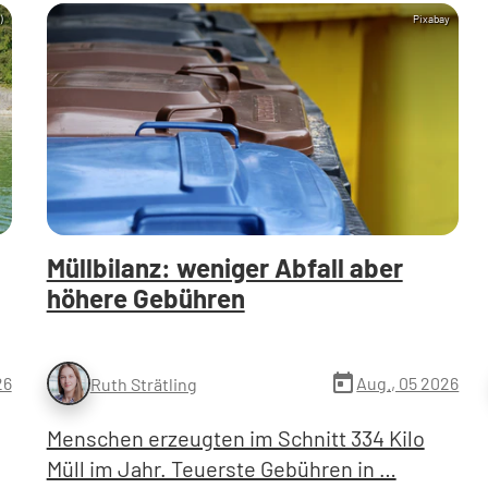
)
Pixabay
Müllbilanz: weniger Abfall aber
höhere Gebühren
today
26
Aug., 05 2026
Ruth Strätling
Menschen erzeugten im Schnitt 334 Kilo
Müll im Jahr. Teuerste Gebühren in …