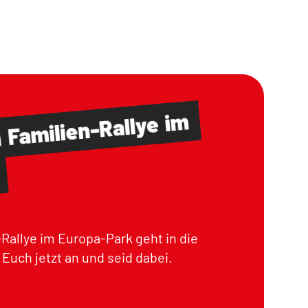
im
Familien-Rallye
m
Rallye im Europa-Park geht in die
Euch jetzt an und seid dabei.