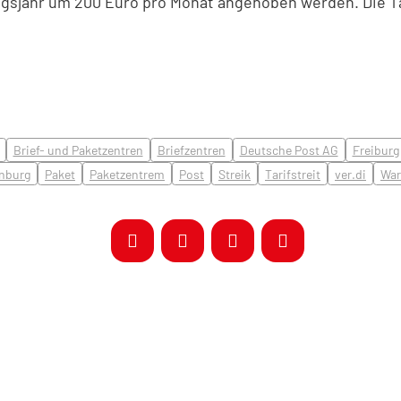
ungsjahr um 200 Euro pro Monat angehoben werden. Die T
Brief- und Paketzentren
Briefzentren
Deutsche Post AG
Freiburg
enburg
Paket
Paketzentrem
Post
Streik
Tarifstreit
ver.di
War