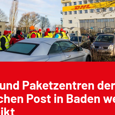
 und Paketzentren de
chen Post in Baden w
ikt