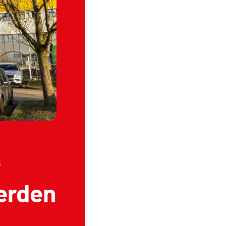
r
erden