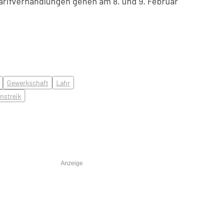
arifverhandlungen gehen am 8. und 9. Februar
Gewerkschaft
Lahr
nstreik
Anzeige