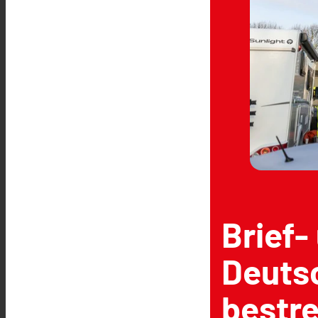
Brief-
Deuts
bestre