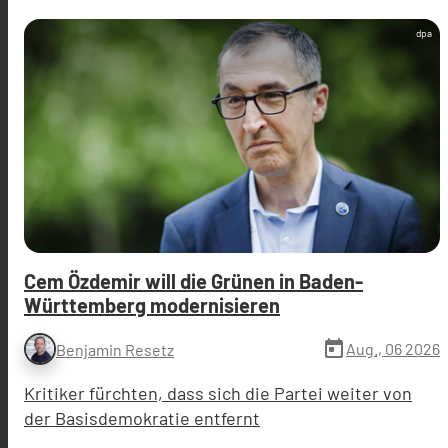
dpa
Cem Özdemir will die Grünen in Baden-
Württemberg modernisieren
today
Aug., 06 2026
Benjamin Resetz
Kritiker fürchten, dass sich die Partei weiter von
der Basisdemokratie entfernt