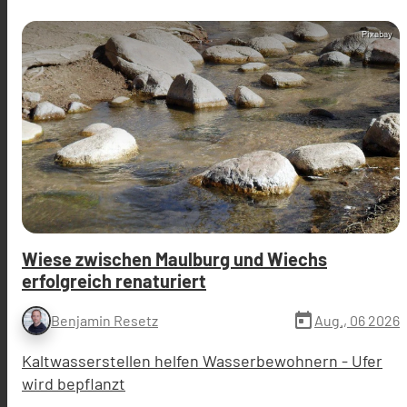
Pixabay
Wiese zwischen Maulburg und Wiechs
erfolgreich renaturiert
today
Aug., 06 2026
Benjamin Resetz
Kaltwasserstellen helfen Wasserbewohnern - Ufer
wird bepflanzt