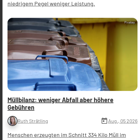
niedrigem Pegel weniger Leistung.
Pixabay
Müllbilanz: weniger Abfall aber höhere
Gebühren
today
Aug., 05 2026
Ruth Strätling
Menschen erzeugten im Schnitt 334 Kilo Müll im