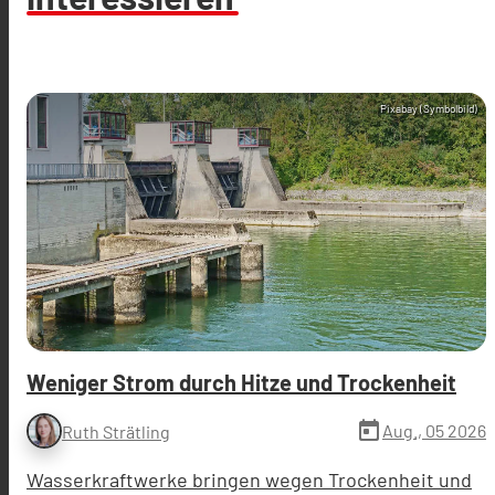
Pixabay (Symbolbild)
Weniger Strom durch Hitze und Trockenheit
today
Aug., 05 2026
Ruth Strätling
Wasserkraftwerke bringen wegen Trockenheit und