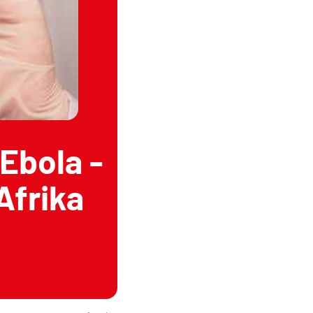
Ebola -
Afrika