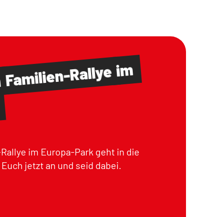
im
Familien-Rallye
m
Rallye im Europa-Park geht in die
Euch jetzt an und seid dabei.