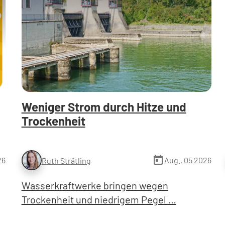
Weniger Strom durch Hitze und
Trockenheit
today
26
Aug., 05 2026
Ruth Strätling
Wasserkraftwerke bringen wegen
Trockenheit und niedrigem Pegel …