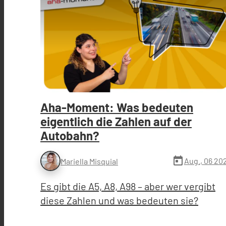
Aha-Moment: Was bedeuten
eigentlich die Zahlen auf der
Autobahn?
today
Aug., 06 20
Mariella Misquial
Es gibt die A5, A8, A98 – aber wer vergibt
diese Zahlen und was bedeuten sie?