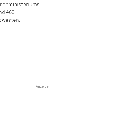
Innenministeriums
nd 460
üdwesten.
Anzeige