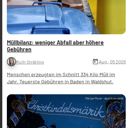
Müllbilanz: weniger Abfall aber höhere
Gebühren
today
Aug., 05 2026
Ruth Strätling
Menschen erzeugten im Schnitt 334 Kilo Müll im
Jahr. Teuerste Gebühren in Baden in Waldshut.
Marijan Murat - dpa (Archivbild)