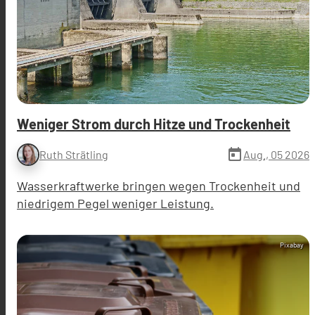
Weniger Strom durch Hitze und Trockenheit
today
Aug., 05 2026
Ruth Strätling
Wasserkraftwerke bringen wegen Trockenheit und
niedrigem Pegel weniger Leistung.
Pixabay