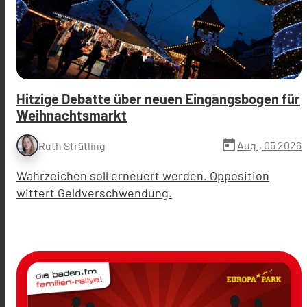
Hitzige Debatte über neuen Eingangsbogen für
Weihnachtsmarkt
today
Aug., 05 2026
Ruth Strätling
Wahrzeichen soll erneuert werden. Opposition
wittert Geldverschwendung.