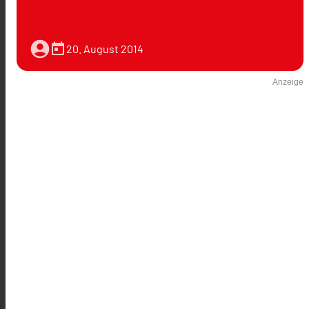
account_circle
today
20. August 2014
Anzeige